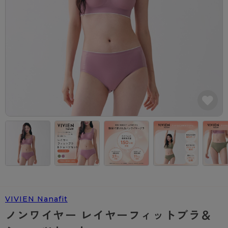
カテゴリから探す
レッグウェア
レッグウエア
レッグウエア
ストッキング
ソックス・靴下
タイツ
ブランドから探す
インナーウェア
インナーウエア
インナーウエア
- 無地ストッキング
クルー・レギュラー丈ソックス
ソックス・靴下
ブラジャー
メンズパンツ
ブラジャー
AZGI
ライフスタイルウェア
ライフスタイルウェア
- 柄ストッキング
スニーカー丈・くるぶし丈ソックス
クルー・レギュラー丈ソックス
商品選びのお手伝い
- ノンワイヤーブラ
ボクサー
ノンワイヤーブラ
ボトムス
ボトムス
アスティーグ
- ショート丈ストッキング
ハイソックス
スニーカー丈・くるぶし丈ソックス
- ワイヤーブラ
トランクス
ワイヤーブラ
トップス
トップス
お悩み別ガードル
クリアビューティアクティブ
ブラジャー特集
ご利用ガイド
- 着圧ストッキング
ハイソックス
- ブラトップ
Tバック・ビキニ
スポーツブラ
ルームウェア・パジャマ
ルームウェア・パジャマ
スゴスト
私に似合う、ストッキング選び
タイツの選び方
- パンティ部レスストッキング
スクールソックス
ショーツ
肌着・インナー
ショーツ
はじめての方へ
アクティブ・スポーツ
フェイクタイツ
タイツ
- レギュラーショーツ
レギュラーショーツ
よくある質問（FAQ）
- スポーツブラ
hotto comfort
- 無地タイツ
- サニタリーショーツ
サニタリーショーツ
サイズ表
- スポーツトップス
Atsugi COLORS
VIVIEN Nanafit
- 柄タイツ
- ガードル・補正ショーツ
ボクサー
お支払い方法について
- スポーツボトムス
BT
ノンワイヤー レイヤーフィットブラ＆
- ひざ下丈タイツ
肌着・インナー
配送方法について
雑貨・小物
スクールタイム