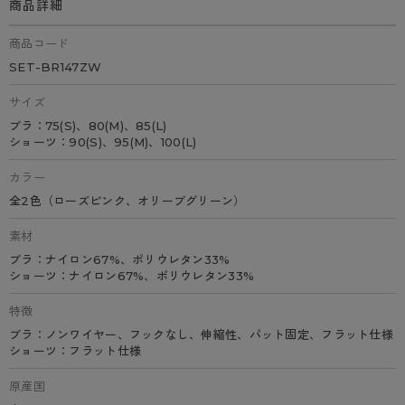
商品詳細
商品コード
SET-BR147ZW
サイズ
ブラ：75(S)、80(M)、85(L)
ショーツ：90(S)、95(M)、100(L)
カラー
全2色（ローズピンク、オリーブグリーン）
素材
ブラ：ナイロン67%、ポリウレタン33%
ショーツ：ナイロン67%、ポリウレタン33%
特徴
ブラ：ノンワイヤー、フックなし、伸縮性、パット固定、フラット仕様
ショーツ：フラット仕様
原産国