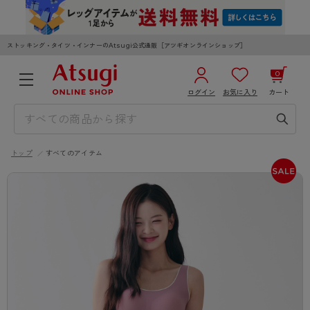
ストッキング・タイツ・インナーのAtsugi公式通販［アツギオンラインショップ］
0
ログイン
お気に入り
カート
3,980円以上のご購入で送料無料
¥0
合計
全国一律330円でお届けします（沖縄県以外）
トップ
すべてのアイテム
カートを見る
ログイン／新規会員登録
WOMEN
MEN
KIDS