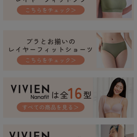
【ブラ特徴】
■動きに寄り添うストレッチ素材
伸縮性に優れた生地が体のラインに自然にフィット。コンパクトな着け心
地で動きやすく、スポーツブラにもおすすめ。
■トップスに響きにくいフラット仕様
極力段差を抑えた最小限の縫製のフラット仕様で、トップスの上からも響
きにくい。
「初めてのブランドはサイズが合うか心配…」
初回購入時のみ1回限りサイズ交換の送料が無料になる
「初回サイズ交換
返送料無料サービス」
を実施中。
サイズ選びに悩んだ際は、ショップの
「お問い合わせフォーム」
までお気
軽にご連絡ください。
【サイズ】
ブラ：75(S)、80(M)、85(L)
ショーツ：90(S)、95(M)、100(L)
【素材】
ブラ：ナイロン67%、ポリウレタン33%