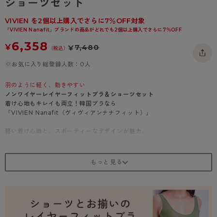
ショーツセット
- 着圧タイツ
- 長袖（七分袖以上）
返品・交換について
みんなの、みんなの。
VIVIEN を2個以上購入でさらに7％OFF対象
ソックス・靴下
- タンクトップ
お問い合わせについて
CLINICAL
「VIVIEN Nanafit」ブランドの商品がどれでも2個以上購入でさらに7％OFF
6,358
レギンス・スパッツ
¥
7,480
- カップ付きインナー
¥
ハイジュニ
（税込）
お気に入り総登録人数：0人
羽のように軽く、動きやすい
ノンワイヤーレイヤーフィットブラ＆ショーツセット
着け心地もキレイも両立！韓国ブラなら
「VIVIEN Nanafit（ヴィヴィアンナナフィット）」
軽い着け心地と、スポーティーなデザインが魅力。
ヘルシーなバイカラーデザインで気持ちも華やぎます。
デイリー使いから軽いアクティブシーンまで活躍する、オールマイティな
一着です。
セットショーツも、ウエスト部分がブラとお揃いのバイカラーデザイン。
程よいハイレッグ仕様と、伸びの良い生地で動きやすいのがポイントで
す。