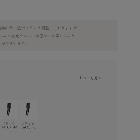
ド
実物の色に近づけるよう調整しておりますが、
モニタ設定やスマホ画面シール等）により
がございます。
すべてを見る
ブラック
ブラック
（480）-M
（480）-L
～L
～LL