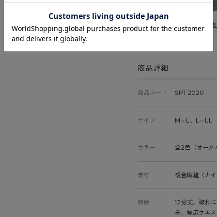
この商品に関する
商品詳細
商品コード
SPT2020
サイズ
M～L、L～LL
カラー
全2色（オーク
素材
複合繊維（ナイ
特徴
12分丈、破れ
み、幅広ウエス