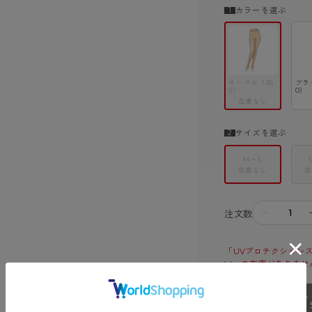
カラーを選ぶ
オークル（36
ブラ
5）
0）
在庫なし
サイズを選ぶ
M～L
在庫なし
在
－
注文数
「UVプロテクションス
L)」の在庫がありませ