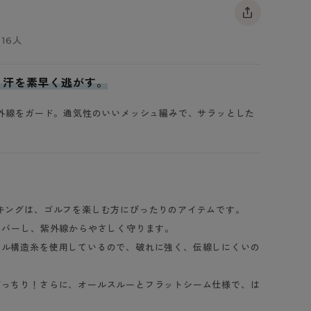
BT
16人
ハイジュニ
、汗を素早く逃がす。
ブランド一覧へ
紫外線をガード。通気性のいいメッシュ編みで、サラッとした
カテゴリ一覧へ
キングは、ゴルフを楽しむ方にぴったりのアイテムです。
カバーし、紫外線からやさしく守ります。
タル構造糸を使用しているので、破れに強く、伝線しにくいの
ばっちり！さらに、オールスルーとフラットシーム仕様で、は