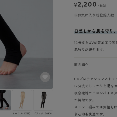
- スポーツブラ
hotto comfort
Atsugi COLORS
2,200
¥
スト
タイツの選び方
（税込）
ラーショーツ
- スポーツトップス
イクタイツ
お気に入り総登録人数：
リーショーツ
- スポーツボトムス
みんなの、みんなの。
CLINICAL
o comfort
ル・補正ショーツ
雑貨・小物
ご利用ガイド
gi COLORS
ナー
日差しから肌を守り
七分袖以上）
はじめての方へ
ールタイム
12分丈とUV対策加工で
ップ
よくある質問（FAQ）
なの、みんなの。
肌触りが続きます。
付きインナー
サイズ表
ICAL
お支払い方法について
ジュニ
商品紹介
エア
エア
ライフスタイルウェア
配送方法について
ブランド一覧へ
ツ
ボトムス
返品・交換について
UVプロテクションストッ
ーブラ
トップス
お問い合わせについて
12分丈でしっかりと足を
ラ
ルームウェア・パジャマ
複合繊維ナイロンバイメ
ビキニ
ラ
が特徴です。
ナー
メッシュ編みで通気性も
ショーツ
オークル（365）
ブラック（480）
き心地も快適です。