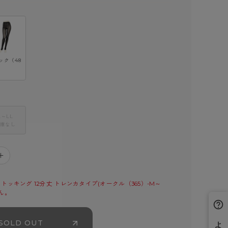
ック（48
L～LL
庫なし
＋
トッキング 12分丈 トレンカタイプ(オークル（365）-M～
ん。
SOLD OUT