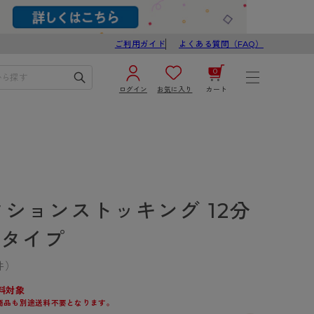
ご利用ガイド
よくある質問（FAQ）
0
ログイン
お気に入り
カート
¥0
合計
ログイン／新規会員登録
カートを見る
クションストッキング 12分
カタイプ
件）
ブ
スゴスト
料対象
商品も別途送料不要となります。
び