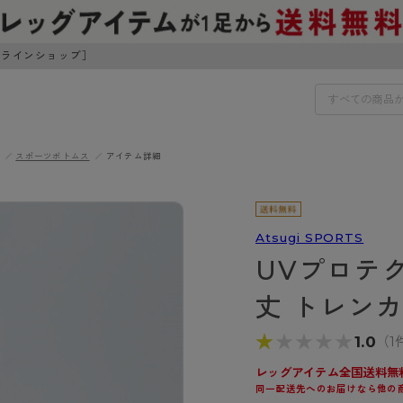
ンラインショップ］
スポーツボトムス
アイテム詳細
IDS
30円でお届けします（沖縄県以外）
IDS
Atsugi SPORTS
UVプロテ
ェア
ライフスタイルウェア
ンドから探す
商品選びのお手伝い
丈 トレン
ボトムス
イヤーブラ
トップス
★★★★★
★★★★★
1.0
（1
I
お悩み別ガードル
ブラ
ルームウェア・パジャマ
アスティーグ
クリアビューティアクティ
ティーグ
ブラジャー特集
レッグアイテム全国送料無
プ
アクティブ・スポーツ
同一配送先へのお届けなら他の
アビューティアクティブ
私に似合う、ストッキング選