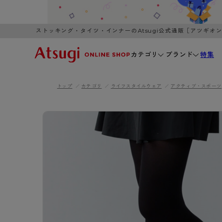
ストッキング・タイツ・インナーのAtsugi公式通販［アツギオ
カテゴリ
ブランド
特集
トップ
カテゴリ
ライフスタイルウェア
アクティブ・スポーツ
WOMEN
MEN
K
3,980円以上のご購入で送料無料
全国一律3
ブランドから探す
WOMEN
MEN
K
カテゴリから探す
レッグウェア
インナーウ
カテゴリから探す
ブラ
ストッキング
ブラジャー
- 無地ストッキング
- ノンワ
レッグウェア
AZG
- 柄ストッキング
- ワイヤー
ストッキング
AZGI
アス
インナーウェア
- ショート丈ストッキング
- ブラトッ
- 無地ストッキング
クリ
ブラジャー
ライフスタイルウェア