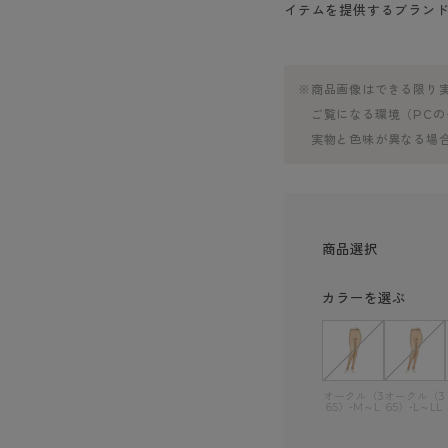
イテムを提供するブラン
※商品画像はできる限り
ご覧になる環境（PCの
実物と色味が異なる場合
商品選択
カラーを選ぶ
オークル（3
オークル（3
65）-M～L
65）-L～LL