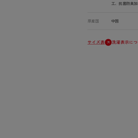
工、抗菌防臭加
原産国
中国
サイズ表
洗濯表示につ