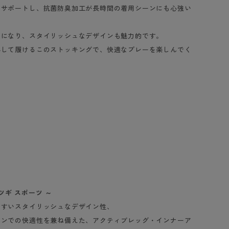
をサポートし、抗菌防臭加工が長時間の着用シーンにも心強い
トになり、スタイリッシュなデザインも魅力的です。
心して履けるこのストッキングで、快適なプレーを楽しんでく
アツギ スポーツ ～
やすいスタイリッシュなデザイン性、
ーンでの快適性を兼ね備えた、アクティブレッグ・インナーア