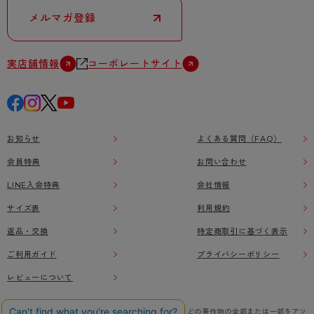
- 着圧タイツ
- 長袖（七分袖以上）
返品・交換について
メルマガ登録
みんなの、みんなの。
ソックス・靴下
- タンクトップ
お問い合わせについて
CLINICAL
実店舗情報
コーポレートサイト
レギンス・スパッツ
- カップ付きインナー
ハイジュニ
お知らせ
よくある質問（FAQ）
会員特典
お問い合わせ
LINE入会特典
会社情報
サイズ表
利用規約
返品・交換
特定商取引に基づく表示
ご利用ガイド
プライバシーポリシー
レビューについて
本ウェブサイト上に掲載されている画像、イラストなどの著作物の全部または一部をアツ