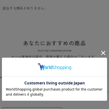
カテゴリから探す
該当する商品がありません。
レッグウェア
レッグウエア
レッグウエア
ストッキング
ソックス・靴下
タイツ
ブランドから探す
インナーウェア
インナーウエア
インナーウエア
- 無地ストッキング
クルー・レギュラー丈ソックス
ソックス・靴下
ブラジャー
メンズパンツ
ブラジャー
AZGI
ライフスタイルウェア
ライフスタイルウェア
- 柄ストッキング
スニーカー丈・くるぶし丈ソックス
クルー・レギュラー丈ソックス
商品選びのお手伝い
- ノンワイヤーブラ
ボクサー
ノンワイヤーブラ
ボトムス
ボトムス
アスティーグ
あなたにおすすめの商品
- ショート丈ストッキング
ハイソックス
スニーカー丈・くるぶし丈ソックス
- ワイヤーブラ
トランクス
ワイヤーブラ
トップス
トップス
お悩み別ガードル
クリアビューティアクティブ
OUR RECOMMENDATION
ブラジャー特集
セール実施中の場合、価格が異なる場合がございます。
ご利用ガイド
- 着圧ストッキング
ハイソックス
- ブラトップ
Tバック・ビキニ
スポーツブラ
ルームウェア・パジャマ
ルームウェア・パジャマ
スゴスト
私に似合う、ストッキング選び
タイツの選び方
- パンティ部レスストッキング
スクールソックス
ショーツ
肌着・インナー
ショーツ
はじめての方へ
アクティブ・スポーツ
フェイクタイツ
タイツ
- レギュラーショーツ
レギュラーショーツ
よくある質問（FAQ）
- スポーツブラ
hotto comfort
- 無地タイツ
- サニタリーショーツ
サニタリーショーツ
サイズ表
- スポーツトップス
Atsugi COLORS
- 柄タイツ
- ガードル・補正ショーツ
ボクサー
お支払い方法について
- スポーツボトムス
BT
- ひざ下丈タイツ
肌着・インナー
配送方法について
雑貨・小物
スクールタイム