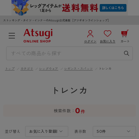
ストッキング・タイツ・インナーのAtsugi公式通販［アツギオンラインショップ］
0
ログイン
お気に入り
カート
3,980円以上のご購入で送料無料
¥0
合計
全国一律330円でお届けします（沖縄県以外）
トップ
カテゴリ
レッグウェア
レギンス・スパッツ
トレンカ
カートを見る
ログイン／新規会員登録
トレンカ
0
検索件数
件
WOMEN
MEN
KIDS
並び替え
表示数