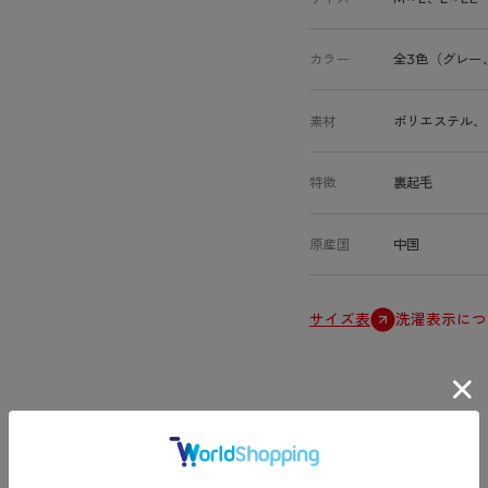
カラー
全3色（グレー
素材
ポリエステル、
特徴
裏起毛
原産国
中国
サイズ表
洗濯表示につ