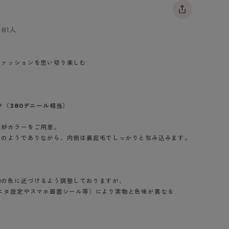
BT
81人
ハイジュニ
ファッションを思い切り楽しむ
ブランド一覧へ
ツ（380デニール相当）
カテゴリ一覧へ
絶妙カラーをご用意。
ツのようでありながら、内側は裏起毛でしっかりと包み込みます。
物の色に近づけるよう調整しておりますが、
ニタ設定やスマホ画面シール等）により実物と色味が異なる
ブラウン（236）
ブラック（480）