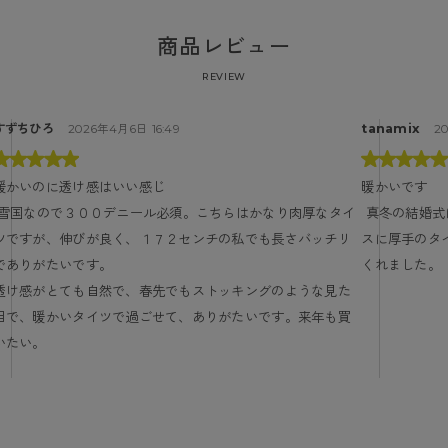
商品レビュー
REVIEW
すずちひろ
tanamix
2026年4月6日 16:49
2
暖かいのに透け感はいい感じ
暖かいです
 真冬の結婚式にお呼ばれの際に着用しました。パーティドレ
ツですが、伸びが良く、１７２センチの私でも長さバッチリ
スに厚手のタ
でありがたいです。

くれました。
透け感がとても自然で、春先でもストッキングのような見た
目で、暖かいタイツで過ごせて、ありがたいです。来年も買
いたい。