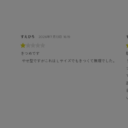
すえひろ
2026年7月13日 16:19
きつめです
 やせ型ですがこれはＬサイズでもきつくて無理でした。
 雪国なので３００デニール必須。こちらはかなり肉厚なタイ