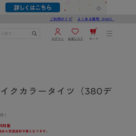
ご利用ガイド
よくある質問（FAQ）
0
ログイン
お気に入り
カート
¥0
合計
ログイン／新規会員登録
カートを見る
ェイクカラータイツ（380デ
）
5件）
ブ
スゴスト
料対象
商品も別途送料不要となります。
び