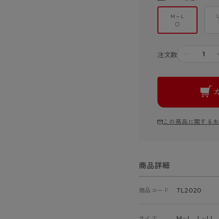
M～L
○
－
注文数
この商品に関する
商品詳細
商品コード
TL2020
サイズ
M～L、L～LL