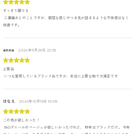
すっきり履ける
 二重編みとのことですが、窮屈な感じやつま先が詰まるような不快感はなく
快適です。
anna
2024年11月29日 22:55
上質品
 いつも愛用しているブランド品ですが、本当に上質な物で大満足です
はなえ
2024年10月15日 15:08
この色が欲しかった！
 180デニールのベージュが欲しいかったけれど、 昨年はブラックだけ。 今年