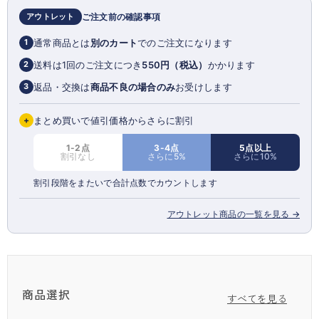
でも頼りになる1足です。
アウトレット
ご注文前の確認事項
普段使いしやすい厚手生地で、寒い日の通勤・通学、お出かけの日も着ぶ
くれせずおしゃれを楽しめます。
通常商品とは
別のカート
でのご注文になります
1
送料は1回のご注文につき
550円（税込）
かかります
2
返品・交換は
商品不良の場合のみ
お受けします
3
+
まとめ買いで値引価格からさらに割引
1-2点
3-4点
5点以上
割引なし
さらに5%
さらに10%
割引段階をまたいで合計点数でカウントします
アウトレット商品の一覧を見る →
商品選択
すべてを見る