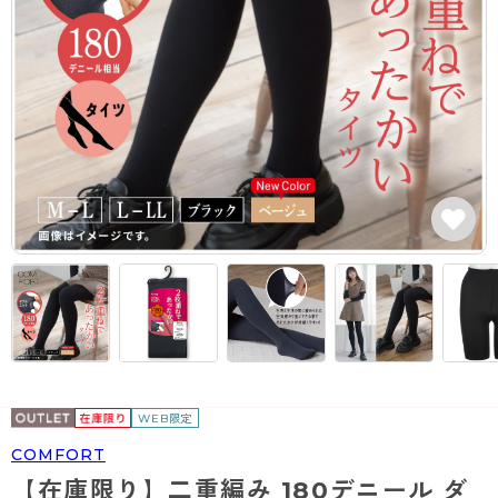
カテゴリから探す
レッグウェア
レッグウエア
レッグウエア
ストッキング
ソックス・靴下
タイツ
ブランドから探す
インナーウェア
インナーウエア
インナーウエア
- 無地ストッキング
クルー・レギュラー丈ソックス
ソックス・靴下
ブラジャー
メンズパンツ
ブラジャー
AZGI
ライフスタイルウェア
ライフスタイルウェア
- 柄ストッキング
スニーカー丈・くるぶし丈ソックス
クルー・レギュラー丈ソックス
商品選びのお手伝い
- ノンワイヤーブラ
ボクサー
ノンワイヤーブラ
ボトムス
ボトムス
アスティーグ
- ショート丈ストッキング
ハイソックス
スニーカー丈・くるぶし丈ソックス
- ワイヤーブラ
トランクス
ワイヤーブラ
トップス
トップス
お悩み別ガードル
クリアビューティアクティブ
ブラジャー特集
ご利用ガイド
- 着圧ストッキング
ハイソックス
- ブラトップ
Tバック・ビキニ
スポーツブラ
ルームウェア・パジャマ
ルームウェア・パジャマ
スゴスト
私に似合う、ストッキング選び
タイツの選び方
- パンティ部レスストッキング
スクールソックス
ショーツ
肌着・インナー
ショーツ
はじめての方へ
アクティブ・スポーツ
フェイクタイツ
タイツ
- レギュラーショーツ
レギュラーショーツ
よくある質問（FAQ）
- スポーツブラ
hotto comfort
- 無地タイツ
- サニタリーショーツ
サニタリーショーツ
サイズ表
- スポーツトップス
Atsugi COLORS
WEB限定
- 柄タイツ
- ガードル・補正ショーツ
ボクサー
お支払い方法について
- スポーツボトムス
BT
COMFORT
- ひざ下丈タイツ
肌着・インナー
配送方法について
雑貨・小物
スクールタイム
【在庫限り】二重編み 180デニール ダ