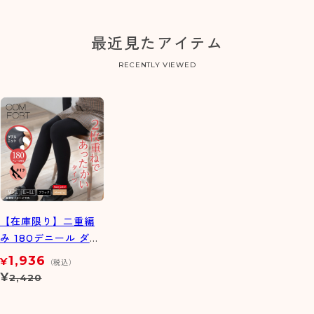
最近見たアイテム
RECENTLY VIEWED
【在庫限り】二重編
み 180デニール ダブ
ルニットタイツ
1,936
¥
（税込）
¥
2,420