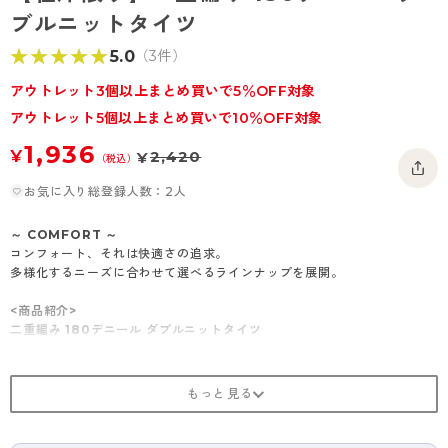
- 着圧タイツ
ブルニットタイツ
- 長袖（七分袖以上）
返品・交換について
みんなの、みんなの。
★★★★★
★★★★★
5.0
（3件）
ソックス・靴下
- タンクトップ
お問い合わせについて
CLINICAL
アウトレット3個以上まとめ買いで5％OFF対象
レギンス・スパッツ
- カップ付きインナー
ハイジュニ
アウトレット5個以上まとめ買いで10％OFF対象
1,936
¥
2,420
¥
（税込）
お気に入り総登録人数：2人
～ COMFORT ～
コンフォート、それは快適さの追求。
多様化するニーズに合わせて選べるラインナップを展開。
<商品紹介>
二重編み 180デニール ダブルニットタイツ
まるで重ねばきしたような暖かさ
2重構造に編み上げたダブルニットタイツ。
生地を二重にすることで空気層が作られ、冷たい外気を通しにくく、暖か
さをキープします。
防寒性と保温性のどちらにも優れているので、寒い日のアウトドアシーン