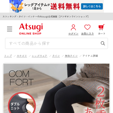
ストッキング・タイツ・インナーのAtsugi公式通販［アツギオンラインショップ］
0
ログイン
お気に入り
カート
3,980円以上のご購入で送料無料
¥0
合計
全国一律330円でお届けします（沖縄県以外）
トップ
カテゴリ
レッグウェア
タイツ
無地タイツ
アイテム詳細
カートを見る
ログイン／新規会員登録
WOMEN
MEN
KIDS