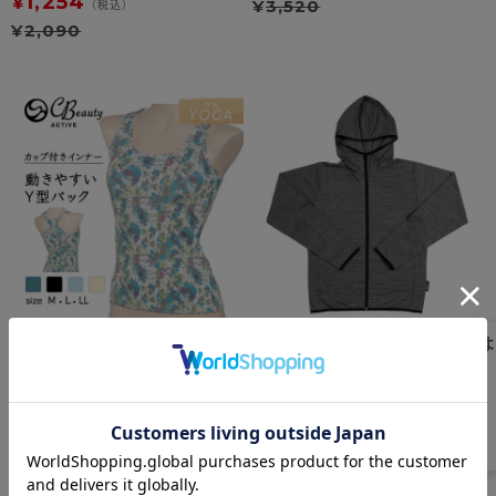
1,254
¥
¥
3,520
（税込）
¥
2,090
Clear Beauty Active
PLAYBOY Woman
［YOGA］ストレッチフィッ
カチオン杢 パーカー
ト 背中Yバック カップ付イン
ナー
★★★★★
★★★★★
5.0
（1件）
2,200
¥
（税込）