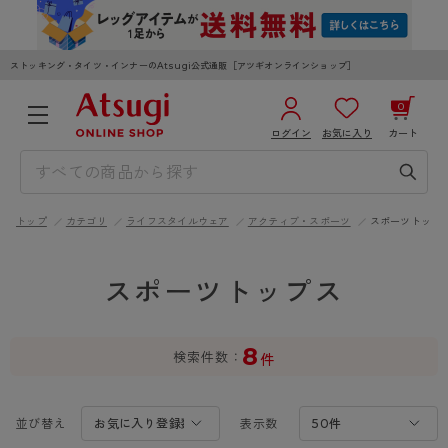
ストッキング・タイツ・インナーのAtsugi公式通販［アツギオンラインショップ］
0
ログイン
お気に入り
カート
3,980円以上のご購入で送料無料
¥0
合計
全国一律330円でお届けします（沖縄県以外）
トップ
カテゴリ
ライフスタイルウェア
アクティブ・スポーツ
スポーツトップ
カートを見る
ログイン／新規会員登録
スポーツトップス
8
検索件数
件
WOMEN
MEN
KIDS
並び替え
表示数