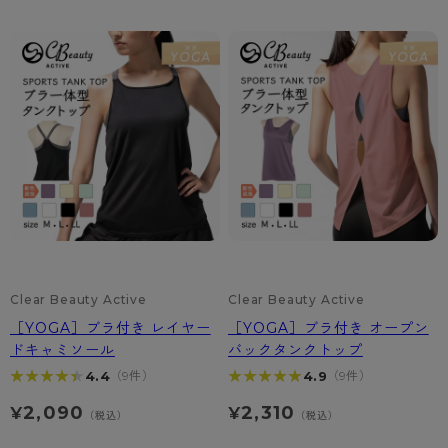
カテゴリから探す
レッグウェア
レッグウエア
レッグウエア
ストッキング
ソックス・靴下
タイツ
ブランドから探す
インナーウェア
インナーウエア
インナーウエア
- 無地ストッキング
クルー・レギュラー丈ソックス
ソックス・靴下
ブラジャー
メンズパンツ
ブラジャー
AZGI
ライフスタイルウェア
ライフスタイルウェア
- 柄ストッキング
スニーカー丈・くるぶし丈ソックス
クルー・レギュラー丈ソックス
商品選びのお手伝い
- ノンワイヤーブラ
ボクサー
ノンワイヤーブラ
ボトムス
ボトムス
アスティーグ
- ショート丈ストッキング
ハイソックス
スニーカー丈・くるぶし丈ソックス
- ワイヤーブラ
トランクス
ワイヤーブラ
トップス
トップス
お悩み別ガードル
クリアビューティアクティブ
ブラジャー特集
ご利用ガイド
- 着圧ストッキング
ハイソックス
- ブラトップ
Tバック・ビキニ
スポーツブラ
ルームウェア・パジャマ
ルームウェア・パジャマ
スゴスト
私に似合う、ストッキング選び
タイツの選び方
- パンティ部レスストッキング
スクールソックス
ショーツ
肌着・インナー
ショーツ
はじめての方へ
アクティブ・スポーツ
フェイクタイツ
Clear Beauty Active
Clear Beauty Active
タイツ
- レギュラーショーツ
レギュラーショーツ
よくある質問（FAQ）
- スポーツブラ
hotto comfort
［YOGA］ブラ付き レイヤー
［YOGA］ブラ付き オープン
ドキャミソール
バックタンクトップ
- 無地タイツ
- サニタリーショーツ
サニタリーショーツ
サイズ表
- スポーツトップス
Atsugi COLORS
★★★★★
★★★★★
★★★★★
★★★★★
4.4
4.9
（9件）
（9件）
- 柄タイツ
- ガードル・補正ショーツ
ボクサー
お支払い方法について
- スポーツボトムス
BT
2,090
2,310
¥
¥
（税込）
（税込）
- ひざ下丈タイツ
肌着・インナー
配送方法について
雑貨・小物
スクールタイム