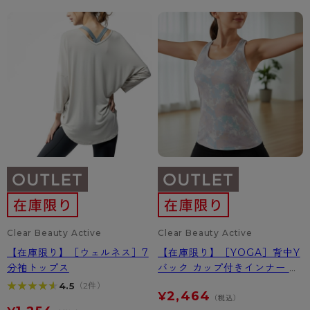
- 着圧タイツ
- 長袖（七分袖以上）
返品・交換について
みんなの、みんなの。
ソックス・靴下
- タンクトップ
お問い合わせについて
CLINICAL
レギンス・スパッツ
- カップ付きインナー
ハイジュニ
Clear Beauty Active
Clear Beauty Active
【在庫限り】［ウェルネス］7
【在庫限り】［YOGA］背中Y
分袖トップス
バック カップ付きインナー ペ
イント柄
★★★★★
★★★★★
4.5
（2件）
2,464
¥
（税込）