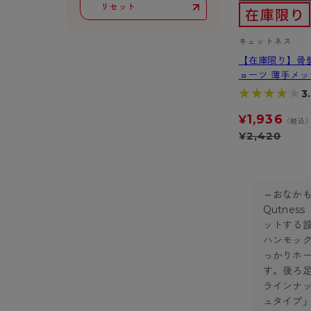
リセット
サニタリー
ボクサー
キュットネス
【在庫限り】骨
ョーツ 薄手メッ
★★★★★
★★★★★
3
1,936
¥
（税込
¥
2,420
～おなかも
Qutne
ットする
ハンモッ
っかりホ
す。後ろ
ラインナ
ュタイプ