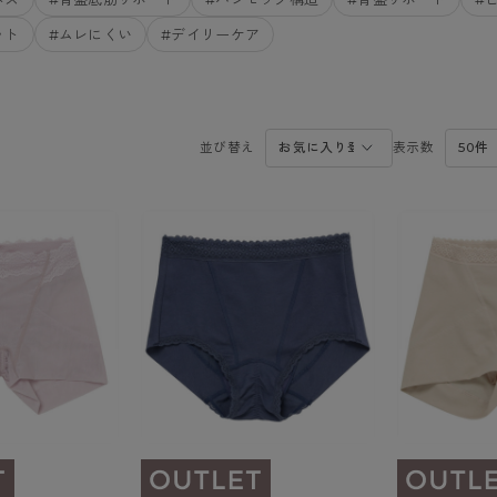
- スポーツブラ
hotto comfort
Atsugi COLORS
スト
タイツの選び方
ット
#ムレにくい
#デイリーケア
ラーショーツ
- スポーツトップス
イクタイツ
リーショーツ
- スポーツボトムス
みんなの、みんなの。
CLINICAL
o comfort
ル・補正ショーツ
雑貨・小物
ご利用ガイド
gi COLORS
ナー
並び替え
表示数
七分袖以上）
はじめての方へ
ールタイム
ップ
よくある質問（FAQ）
なの、みんなの。
付きインナー
サイズ表
ICAL
お支払い方法について
ジュニ
エア
エア
ライフスタイルウェア
配送方法について
ブランド一覧へ
ツ
ボトムス
返品・交換について
ーブラ
トップス
お問い合わせについて
ラ
ルームウェア・パジャマ
ビキニ
ラ
ナー
ショーツ