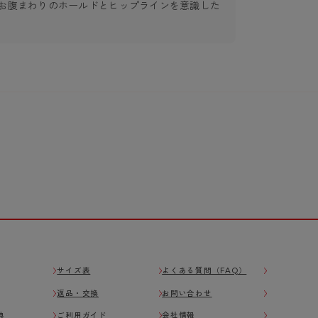
お腹まわりのホールドとヒップラインを意識した
サイズ表
よくある質問（FAQ）
返品・交換
お問い合わせ
典
ご利用ガイド
会社情報