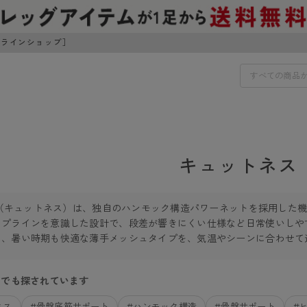
ンラインショップ］
IDS
30円でお届けします（沖縄県以外）
キュットネス
IDS
ss（キュットネス）は、独自のハンモック構造パワーネットを採用した
ェア
ライフスタイルウェア
ップラインを意識した設計で、段差が響きにくい仕様など日常使いしや
ンドから探す
商品選びのお手伝い
ボトムス
と、暑い時期も快適な薄手メッシュタイプを、気温やシーンに合わせて
イヤーブラ
トップス
I
お悩み別ガードル
ブラ
ルームウェア・パジャマ
アスティーグ
クリアビューティアクティ
ドでも探されています
ティーグ
ブラジャー特集
プ
アクティブ・スポーツ
アビューティアクティブ
私に似合う、ストッキング選
ネス
#骨盤底筋サポート
#ハンモック構造
#骨盤サポート
#