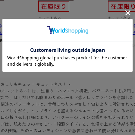
ショーツ
キュットネス
キュットネス
盤底筋サポートシ
【在庫限り】骨盤底筋サポートシ
【在庫限り】
シュ 1分丈
ョーツ 綿混 スタンダード丈
ョーツ 綿混 
★★★★★
★★★★★
.8
2.5
（4件）
（2件）
1,936
¥
（税
1,672
¥
¥
2,420
）
（税込）
¥
2,090
おしりもキュッ！ キュットネス！ ～
ss（キュットネス）は、独自の「ハンモック構造」パワーネットを採
設計で、はくだけでお腹まわりのホールド感とヒップラインを意識した
ク構造のパワーネットは、骨盤まわりをやさしく包むように設計されて
ールドしながら、ヒップラインを整えるシルエットも備わっているため
足口の折り返し仕様により、アウターへのラインの響きも抑えられてい
ップは、肌あたりのやさしい「綿混タイプ」と、気温が上がる時期や活
」の2種類。その日のコンディションや服装に合わせて使い分けられま