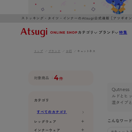
ストッキング・タイツ・インナーのAtsugi公式通販［アツギオ
カテゴリ
ブランド
特集
トップ
ブランド
か行
キュットネス
WOMEN
MEN
K
3,980円以上のご購入で送料無料
全国一律3
ブランドから探す
WOMEN
MEN
K
カテゴリから探す
4
対象商品
件
Qutne
レッグウェア
インナーウ
ルドとヒ
カテゴリから探す
ブラ
ストッキング
ブラジャー
カテゴリ
混タイプ
- 無地ストッキング
- ノンワ
レッグウェア
すべてのカテゴリ
AZG
- 柄ストッキング
- ワイヤー
ストッキング
AZGI
こんなワー
アス
インナーウェア
レッグウェア
- ショート丈ストッキング
- ブラトッ
- 無地ストッキング
クリ
ブラジャー
インナーウェア
ライフスタイルウェア
#キュット