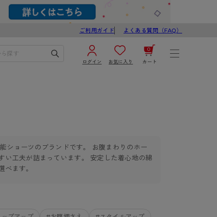
ご利用ガイド
よくある質問（FAQ）
0
ログイン
お気に入り
カート
¥0
合計
ログイン／新規会員登録
カートを見る
機能ショーツのブランドです。 お腹まわりのホー
すい工夫が詰まっています。 安定した着心地の綿
選べます。
ブ
スゴスト
び
ヒップアップ
#お腹押さえ
#スタイルアップ