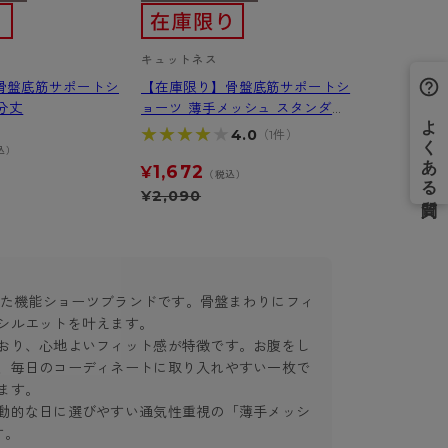
キュットネス
骨盤底筋サポートシ
【在庫限り】骨盤底筋サポートシ
1分丈
ョーツ 薄手メッシュ スタンダー
ド丈
★★★★★
★★★★★
4.0
（1件）
込）
1,672
¥
（税込）
¥
2,090
用した機能ショーツブランドです。骨盤まわりにフィ
シルエットを叶えます。
おり、心地よいフィット感が特徴です。お腹をし
、毎日のコーディネートに取り入れやすい一枚で
ます。
動的な日に選びやすい通気性重視の「薄手メッシ
す。