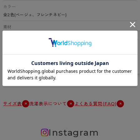
カラー
全2色(ベージュ、フレンチネビー)
素材
ナイロン、綿、その他
特徴
綿混サポーティ天竺、骨盤底筋サポート、お腹押さえ、ヒップアップ、
後ろ足口折り返し、クロッチギャザー、バックギャザー
原産国
中国
サイズ表
洗濯表示について
よくある質問(FAQ)
Instagram