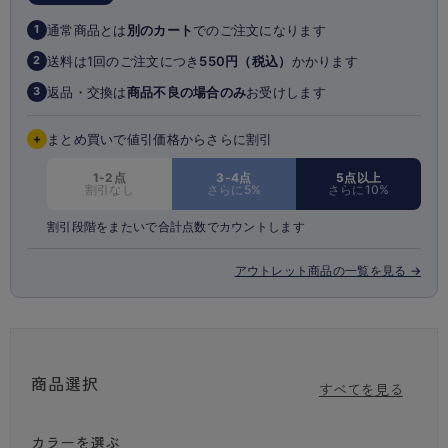
骨盤まわりは心地よいホールド感があり、下垂したおしりをキュッと引き
上げてヒップアップ！
通常商品とは
別のカート
でのご注文になります
1
お腹周りはパワーネット生地を二重にしているので、気になる下腹部もキ
ュッと押さえてすっきりとしたシルエットをかなえます。
送料は1回のご注文につき
550円（税込）
かかります
2
クロッチ部分にギャザーを寄せているので、身体にしっかりとフィットし
返品・交換は
商品不良の場合のみ
お受けします
3
て動いてもズレにくいのもポイント。
足口部分は折り返し仕様でくい込みにくく、パンツスタイルやボディライ
ンが出る洋服にもおすすめです。
+
まとめ買いで値引価格からさらに割引
1枚履き（直履き）できるので、普段のショーツ感覚で毎日気軽に履ける
アイテムです。
1-2点
3-4点
5点以上
割引なし
さらに5%
さらに10%
割引段階をまたいで合計点数でカウントします
アウトレット商品の一覧を見る →
※商品画像はできる限り実物の色に近づけるよう調整しておりますが、 ご
覧になる環境（PCのモニタ設定やスマホ画面シール等）により実物と色
味が異なる場合がございます。
※商品の特性上、生地の取り位置によりレース・柄の出方に多少の個体差
がございます。
商品選択
すべてを見る
カラーを選ぶ