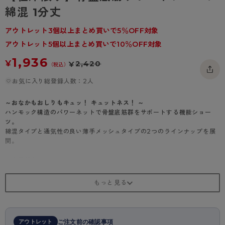
- 着圧タイツ
綿混 1分丈
- 長袖（七分袖以上）
返品・交換について
みんなの、みんなの。
ソックス・靴下
- タンクトップ
お問い合わせについて
アウトレット3個以上まとめ買いで5％OFF対象
CLINICAL
アウトレット5個以上まとめ買いで10％OFF対象
レギンス・スパッツ
- カップ付きインナー
ハイジュニ
1,936
¥
2,420
¥
（税込）
お気に入り総登録人数：2人
～おなかもおしりもキュッ！ キュットネス！ ～
ハンモック構造のパワーネットで骨盤底筋群をサポートする機能ショー
ツ。
綿混タイプと通気性の良い薄手メッシュタイプの2つのラインナップを展
開。
＜商品紹介＞
骨盤底筋サポートショーツ 綿混 1分丈
きれいなボディラインをキープしながら、はくだけで骨盤底筋群をサポー
トしてくれる機能ショーツ。
ハンモック構造のパワーネットが骨盤底筋を下からキュッと引き上げ支え
てくれます。
アウトレット
ご注文前の確認事項