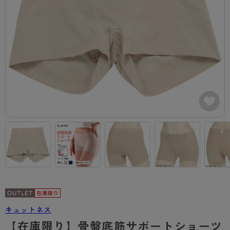
カテゴリから探す
レッグウェア
レッグウエア
レッグウエア
ストッキング
ソックス・靴下
タイツ
ブランドから探す
インナーウェア
インナーウエア
インナーウエア
- 無地ストッキング
クルー・レギュラー丈ソックス
ソックス・靴下
ブラジャー
メンズパンツ
ブラジャー
AZGI
ライフスタイルウェア
ライフスタイルウェア
- 柄ストッキング
スニーカー丈・くるぶし丈ソックス
クルー・レギュラー丈ソックス
商品選びのお手伝い
- ノンワイヤーブラ
ボクサー
ノンワイヤーブラ
ボトムス
ボトムス
アスティーグ
- ショート丈ストッキング
ハイソックス
スニーカー丈・くるぶし丈ソックス
- ワイヤーブラ
トランクス
ワイヤーブラ
トップス
トップス
お悩み別ガードル
クリアビューティアクティブ
ブラジャー特集
ご利用ガイド
- 着圧ストッキング
ハイソックス
- ブラトップ
Tバック・ビキニ
スポーツブラ
ルームウェア・パジャマ
ルームウェア・パジャマ
スゴスト
私に似合う、ストッキング選び
タイツの選び方
- パンティ部レスストッキング
スクールソックス
ショーツ
肌着・インナー
ショーツ
はじめての方へ
アクティブ・スポーツ
フェイクタイツ
タイツ
- レギュラーショーツ
レギュラーショーツ
よくある質問（FAQ）
- スポーツブラ
hotto comfort
- 無地タイツ
- サニタリーショーツ
サニタリーショーツ
サイズ表
- スポーツトップス
Atsugi COLORS
- 柄タイツ
- ガードル・補正ショーツ
ボクサー
お支払い方法について
- スポーツボトムス
BT
キュットネス
- ひざ下丈タイツ
肌着・インナー
配送方法について
雑貨・小物
スクールタイム
【在庫限り】骨盤底筋サポートショーツ