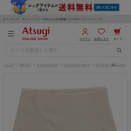
ストッキング・タイツ・インナーのAtsugi公式通販［アツギオンラインショップ］
0
ログイン
お気に入り
カート
3,980円以上のご購入で送料無料
¥0
合計
全国一律330円でお届けします（沖縄県以外）
トップ
カテゴリ
インナーウェア
レディースショーツ
ガードル・補正ショーツ
カートを見る
ログイン／新規会員登録
WOMEN
MEN
KIDS