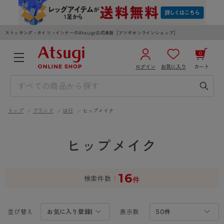
ストッキング・タイツ・インナーのAtsugi公式通販［アツギオンラインショップ］
0
ログイン
お気に入り
カート
3,980円以上のご購入で送料無料
¥0
合計
全国一律330円でお届けします（沖縄県以外）
トップ
ブランド
は行
ヒップメイク
カートを見る
ログイン／新規会員登録
ヒップメイク
16
検索件数
件
WOMEN
MEN
KIDS
並び替え
表示数