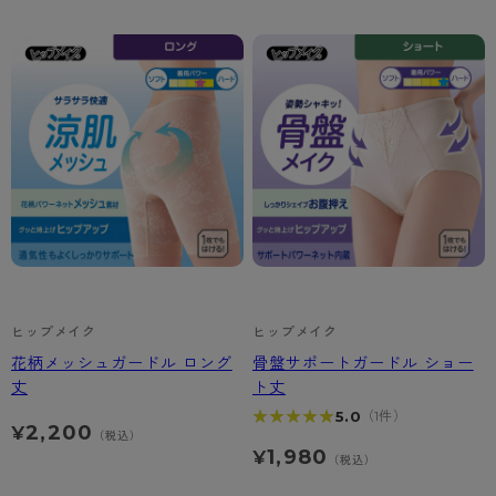
カテゴリから探す
レッグウェア
レッグウエア
レッグウエア
ストッキング
ソックス・靴下
タイツ
ブランドから探す
インナーウェア
インナーウエア
インナーウエア
- 無地ストッキング
クルー・レギュラー丈ソックス
ソックス・靴下
ブラジャー
メンズパンツ
ブラジャー
AZGI
ライフスタイルウェア
ライフスタイルウェア
- 柄ストッキング
スニーカー丈・くるぶし丈ソックス
クルー・レギュラー丈ソックス
商品選びのお手伝い
- ノンワイヤーブラ
ボクサー
ノンワイヤーブラ
ボトムス
ボトムス
アスティーグ
- ショート丈ストッキング
ハイソックス
スニーカー丈・くるぶし丈ソックス
- ワイヤーブラ
トランクス
ワイヤーブラ
トップス
トップス
お悩み別ガードル
クリアビューティアクティブ
ブラジャー特集
ご利用ガイド
- 着圧ストッキング
ハイソックス
- ブラトップ
Tバック・ビキニ
スポーツブラ
ルームウェア・パジャマ
ルームウェア・パジャマ
スゴスト
私に似合う、ストッキング選び
タイツの選び方
- パンティ部レスストッキング
スクールソックス
ショーツ
肌着・インナー
ショーツ
はじめての方へ
アクティブ・スポーツ
フェイクタイツ
ヒップメイク
ヒップメイク
タイツ
- レギュラーショーツ
レギュラーショーツ
よくある質問（FAQ）
- スポーツブラ
hotto comfort
花柄メッシュガードル ロング
骨盤サポートガードル ショー
丈
ト丈
- 無地タイツ
- サニタリーショーツ
サニタリーショーツ
サイズ表
- スポーツトップス
Atsugi COLORS
★★★★★
★★★★★
5.0
（1件）
2,200
¥
- 柄タイツ
- ガードル・補正ショーツ
ボクサー
お支払い方法について
- スポーツボトムス
（税込）
BT
1,980
¥
（税込）
- ひざ下丈タイツ
肌着・インナー
配送方法について
雑貨・小物
スクールタイム