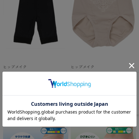
ヒップメイク
ヒップメイク
防寒 裏起毛ガードル ニーロン
綿混サポーティガードル ショ
グ丈
ート丈
★★★★★
★★★★★
5.0
（2件）
1,650
¥
（税込）
2,200
¥
（税込）