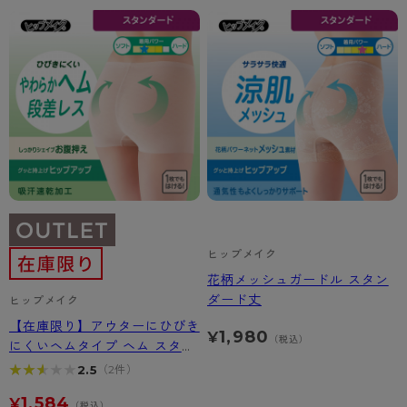
ヒップメイク
花柄メッシュガードル スタン
ダード丈
ヒップメイク
【在庫限り】アウターにひびき
1,980
¥
（税込）
にくいヘムタイプ ヘム スタン
ダードガードル
★★★★★
★★★★★
2.5
（2件）
1,584
¥
（税込）