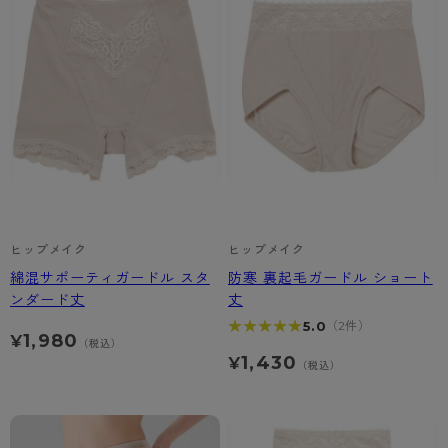
ヒップメイク
ヒップメイク
綿混サポーティガードル スタ
防寒 裏起毛ガードル ショート
ンダード丈
丈
★★★★★
★★★★★
5.0
（2件）
1,980
¥
（税込）
1,430
¥
（税込）