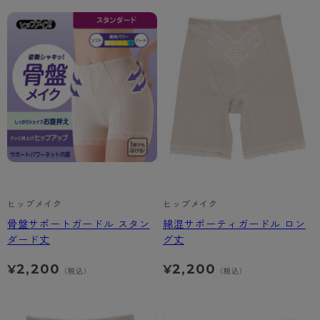
- 着圧タイツ
- 長袖（七分袖以上）
返品・交換について
みんなの、みんなの。
ソックス・靴下
- タンクトップ
お問い合わせについて
CLINICAL
レギンス・スパッツ
- カップ付きインナー
ハイジュニ
ヒップメイク
ヒップメイク
骨盤サポートガードル スタン
綿混サポーティガードル ロン
ダード丈
グ丈
2,200
2,200
¥
¥
（税込）
（税込）