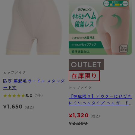
ヒップメイク
防寒 裏起毛ガードル スタンダ
ード丈
ヒップメイク
★★★★★
★★★★★
5.0
（1件）
【在庫限り】アウターにひびき
にくいヘムタイプ ヘムガード
1,650
¥
（税込）
ル ロング丈
1,320
¥
（税込）
¥
2,200