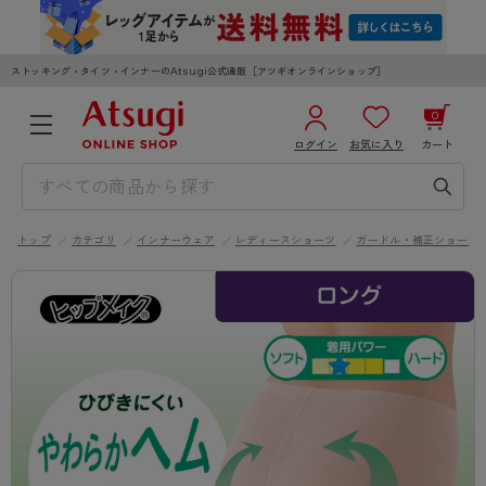
ストッキング・タイツ・インナーのAtsugi公式通販［アツギオンラインショップ］
0
ログイン
お気に入り
カート
3,980円以上のご購入で送料無料
¥0
合計
全国一律330円でお届けします（沖縄県以外）
トップ
カテゴリ
インナーウェア
レディースショーツ
ガードル・補正ショーツ
カートを見る
ログイン／新規会員登録
WOMEN
MEN
KIDS