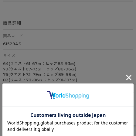
商品詳細
商品コード
61529AS
サイズ
64(ウエスト61-67㎝：ヒップ83-93㎝)
70(ウエスト67-73㎝：ヒップ86-96㎝)
76(ウエスト73-79㎝：ヒップ89-99㎝)
82(ウエスト78-86㎝：ヒップ91-103㎝)
90(ウエスト86-94㎝：ヒップ94-106㎝)
※ヒップとウエストを測定し、よりサイズの大きい方を基準にサイズを
お選びください。
カラー
アッシュブラウン、ブラック
素材
ナイロン、ポリウレタン