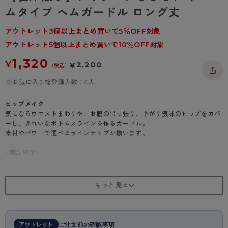
- 着圧タイツ
ムタイプ ヘムガードル ロング丈
- 長袖（七分袖以上）
返品・交換について
みんなの、みんなの。
ソックス・靴下
- タンクトップ
お問い合わせについて
アウトレット3個以上まとめ買いで5％OFF対象
CLINICAL
アウトレット5個以上まとめ買いで10％OFF対象
レギンス・スパッツ
- カップ付きインナー
ハイジュニ
1,320
¥
2,200
¥
（税込）
お気に入り総登録人数：4人
ヒップメイク
気になるウエストまわりや、お腹の出っ張り、下がり気味のヒップをカバ
ーし、きれいなボトムスラインを作るガードル。
素材やパワーで選べるラインナップが揃います。
<商品紹介>
ひびきにくい！やわらかヘム段差レスガードル
・ロング丈
・グラデーションチェック柄
・ヒップモールド加工で自然な丸み
・ほどよくシェイプお腹押え
・吸汗速乾加工
・足口がアウターにひびきにくい
アウトレット
ご注文前の確認事項