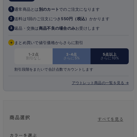
・1枚履き可能(綿マチ付)
通常商品とは
別のカート
でのご注文になります
1
※商品画像はできる限り実物の色に近づけるよう調整しておりますが、
ご覧になる環境（PCのモニタ設定やスマホ画面シール等）により実物
送料は1回のご注文につき
550円（税込）
かかります
2
と色味が異なる場合がございます。
返品・交換は
商品不良の場合のみ
お受けします
3
+
まとめ買いで値引価格からさらに割引
1-2点
3-4点
5点以上
割引なし
さらに5%
さらに10%
割引段階をまたいで合計点数でカウントします
アウトレット商品の一覧を見る →
商品選択
すべてを見る
カラーを選ぶ