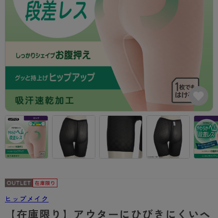
カテゴリから探す
レッグウェア
レッグウエア
レッグウエア
ストッキング
ソックス・靴下
タイツ
ブランドから探す
インナーウェア
インナーウエア
インナーウエア
- 無地ストッキング
クルー・レギュラー丈ソックス
ソックス・靴下
ブラジャー
メンズパンツ
ブラジャー
AZGI
ライフスタイルウェア
ライフスタイルウェア
- 柄ストッキング
スニーカー丈・くるぶし丈ソックス
クルー・レギュラー丈ソックス
商品選びのお手伝い
- ノンワイヤーブラ
ボクサー
ノンワイヤーブラ
ボトムス
ボトムス
アスティーグ
- ショート丈ストッキング
ハイソックス
スニーカー丈・くるぶし丈ソックス
- ワイヤーブラ
トランクス
ワイヤーブラ
トップス
トップス
お悩み別ガードル
クリアビューティアクティブ
ブラジャー特集
ご利用ガイド
- 着圧ストッキング
ハイソックス
- ブラトップ
Tバック・ビキニ
スポーツブラ
ルームウェア・パジャマ
ルームウェア・パジャマ
スゴスト
私に似合う、ストッキング選び
タイツの選び方
- パンティ部レスストッキング
スクールソックス
ショーツ
肌着・インナー
ショーツ
はじめての方へ
アクティブ・スポーツ
フェイクタイツ
タイツ
- レギュラーショーツ
レギュラーショーツ
よくある質問（FAQ）
- スポーツブラ
hotto comfort
- 無地タイツ
- サニタリーショーツ
サニタリーショーツ
サイズ表
- スポーツトップス
Atsugi COLORS
- 柄タイツ
- ガードル・補正ショーツ
ボクサー
お支払い方法について
- スポーツボトムス
BT
ヒップメイク
- ひざ下丈タイツ
肌着・インナー
配送方法について
雑貨・小物
スクールタイム
【在庫限り】アウターにひびきにくいヘ