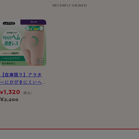
RECENTLY VIEWED
【在庫限り】アウタ
ーにひびきにくいヘ
ムタイプ ヘムガード
1,320
¥
（税込）
ル ロング丈
¥
2,200