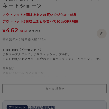
- 着圧タイツ
ネートショーツ
- 長袖（七分袖以上）
返品・交換について
みんなの、みんなの。
ソックス・靴下
- タンクトップ
お問い合わせについて
アウトレット3個以上まとめ買いで5％OFF対象
CLINICAL
アウトレット5個以上まとめ買いで10％OFF対象
レギンス・スパッツ
- カップ付きインナー
ハイジュニ
462
¥
770
¥
（税込）
お気に入り総登録人数：13人
e-select（イーセレクト）
よりリーズナブルに、よりファッショナブルに。
その日の気分やアウターに合わせて選べるブラジャーとペアショーツ。
商品紹介
フロントレース ペアショーツ
ブラジャーとのコーディネートでより華やかに。
・華やかな3色切り替えチュールレース、細幅ラッセルレース
★コーディネートブラジャーA・B・Cカップ（品番:97449AS ）はこち
ら！
★コーディネートブラジャーD・Eカップ（品番:97449GS）はこちら！
アウトレット
ご注文前の確認事項