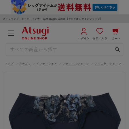
ストッキング・タイツ・インナーのAtsugi公式通販［アツギオンラインショップ］
0
ログイン
お気に入り
カート
3,980円以上のご購入で送料無料
¥0
合計
全国一律330円でお届けします（沖縄県以外）
トップ
カテゴリ
インナーウェア
レディースショーツ
レギュラーショーツ
カートを見る
ログイン／新規会員登録
WOMEN
MEN
KIDS