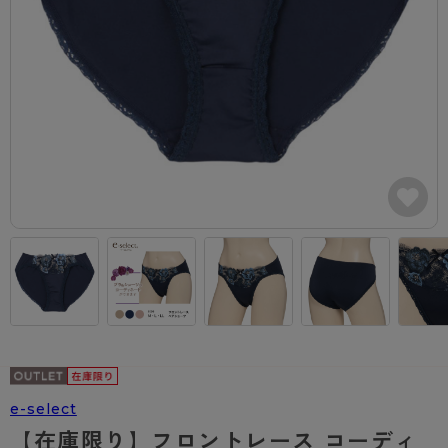
カテゴリから探す
レッグウェア
レッグウエア
レッグウエア
ストッキング
ソックス・靴下
タイツ
ブランドから探す
インナーウェア
インナーウエア
インナーウエア
- 無地ストッキング
クルー・レギュラー丈ソックス
ソックス・靴下
ブラジャー
メンズパンツ
ブラジャー
AZGI
ライフスタイルウェア
ライフスタイルウェア
- 柄ストッキング
スニーカー丈・くるぶし丈ソックス
クルー・レギュラー丈ソックス
商品選びのお手伝い
- ノンワイヤーブラ
ボクサー
ノンワイヤーブラ
ボトムス
ボトムス
アスティーグ
- ショート丈ストッキング
ハイソックス
スニーカー丈・くるぶし丈ソックス
- ワイヤーブラ
トランクス
ワイヤーブラ
トップス
トップス
お悩み別ガードル
クリアビューティアクティブ
ブラジャー特集
ご利用ガイド
- 着圧ストッキング
ハイソックス
- ブラトップ
Tバック・ビキニ
スポーツブラ
ルームウェア・パジャマ
ルームウェア・パジャマ
スゴスト
私に似合う、ストッキング選び
タイツの選び方
- パンティ部レスストッキング
スクールソックス
ショーツ
肌着・インナー
ショーツ
はじめての方へ
アクティブ・スポーツ
フェイクタイツ
タイツ
- レギュラーショーツ
レギュラーショーツ
よくある質問（FAQ）
- スポーツブラ
hotto comfort
- 無地タイツ
- サニタリーショーツ
サニタリーショーツ
サイズ表
- スポーツトップス
Atsugi COLORS
- 柄タイツ
- ガードル・補正ショーツ
ボクサー
お支払い方法について
- スポーツボトムス
BT
e-select
- ひざ下丈タイツ
肌着・インナー
配送方法について
雑貨・小物
スクールタイム
【在庫限り】フロントレース コーディ