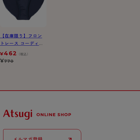
【在庫限り】フロン
トレース コーディネ
ートショーツ
462
¥
（税込）
¥
770
メルマガ登録