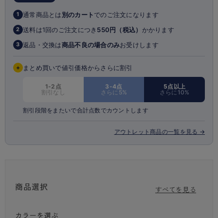
※商品画像はできる限り実物の色に近づけるよう調整しておりますが、
通常商品とは
別のカート
でのご注文になります
1
ご覧になる環境（PCのモニタ設定やスマホ画面シール等）により実物
と色味が異なる
送料は1回のご注文につき
550円（税込）
かかります
2
場合がございます。
返品・交換は
商品不良の場合のみ
お受けします
3
※商品の特性上、生地の取り位置によりレース・柄の出方に多少の個体差
がございます。
+
まとめ買いで値引価格からさらに割引
1-2点
3-4点
5点以上
割引なし
さらに5%
さらに10%
割引段階をまたいで合計点数でカウントします
アウトレット商品の一覧を見る →
商品選択
すべてを見る
カラーを選ぶ