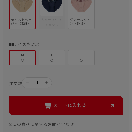
モイストベー
ネビー（511）
グレースワイ
ジュ（328）
ン（645）
在庫なし
サイズを選ぶ
M
L
LL
○
○
○
－
＋
注文数
カートに入れる
この商品に関するお問い合わせ