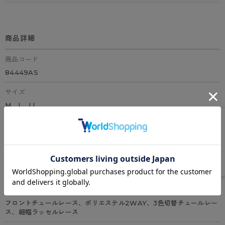
商品詳細
商品コード
84449AS
サイズ
M、L、LL
カラー
全3色（モイストベージュ、ネビー、グレースワイン）
素材
ポリエステル、ポリウレタン、その他
特徴
フロントチュールレース、ポリエステル2WAY、3色切替チュールレー
ス、細幅ラッセルレース