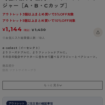
- 着圧タイツ
ジャー［A・B・Cカップ］
- 長袖（七分袖以上）
返品・交換について
みんなの、みんなの。
ソックス・靴下
- タンクトップ
お問い合わせについて
アウトレット3個以上まとめ買いで5％OFF対象
CLINICAL
アウトレット5個以上まとめ買いで10％OFF対象
レギンス・スパッツ
- カップ付きインナー
ハイジュニ
1,144
¥
1,430
¥
（税込）
お気に入り総登録人数：18人
e-select（イーセレクト）
よりリーズナブルに、よりファッショナブルに。
その日の気分やアウターに合わせて選べるブラジャーとペアショーツ。
商品紹介
脇高 ソフトワイヤーブラ
なめらかなラインの脇上折り返し＆脇高設計
・ソフトワイヤーで肌あたりが優しい
・華やかな3色切り替えチュールレース
・カップ裏には吸汗速乾さらさらメッシュ生地使用
・肩紐ストラップ調節可能
・調節自在な4列フック
アウトレット
ご注文前の確認事項