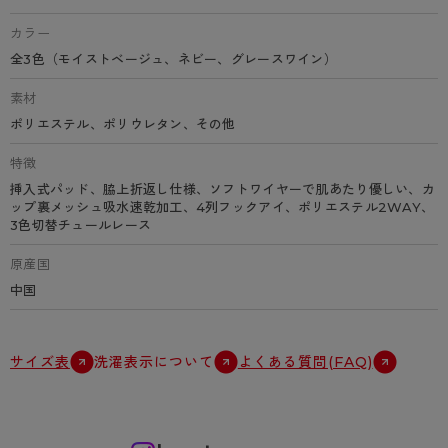
カラー
全3色（モイストベージュ、ネビー、グレースワイン）
素材
ポリエステル、ポリウレタン、その他
特徴
挿入式パッド、脇上折返し仕様、ソフトワイヤーで肌あたり優しい、カ
ップ裏メッシュ吸水速乾加工、4列フックアイ、ポリエステル2WAY、
3色切替チュールレース
原産国
中国
サイズ表
洗濯表示について
よくある質問(FAQ)