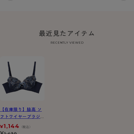
最近見たアイテム
RECENTLY VIEWED
【在庫限り】脇高 ソ
フトワイヤーブラジ
ャー［A・B・Cカッ
1,144
¥
（税込）
プ］
¥
1,430