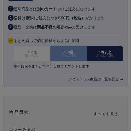
★コーディネートブラジャーD・Eカップ（品番:97449GS）はこちら！
通常商品とは
別のカート
でのご注文になります
1
★コーディネートショーツ（品番:84449AS）はこちら！
送料は1回のご注文につき
550円（税込）
かかります
2
返品・交換は
商品不良の場合のみ
お受けします
3
※商品画像はできる限り実物の色に近づけるよう調整しておりますが、
ご覧になる環境（PCのモニタ設定やスマホ画面シール等）により実物
と色味が異なる
+
まとめ買いで値引価格からさらに割引
場合がございます。
※商品の特性上、生地の取り位置によりレース・柄の出方に多少の個体差
1-2点
3-4点
5点以上
割引なし
さらに5%
さらに10%
がございます。
割引段階をまたいで合計点数でカウントします
アウトレット商品の一覧を見る →
商品選択
すべてを見る
カラーを選ぶ