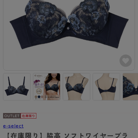
カテゴリから探す
レッグウェア
レッグウエア
レッグウエア
ストッキング
ソックス・靴下
タイツ
ブランドから探す
インナーウェア
インナーウエア
インナーウエア
- 無地ストッキング
クルー・レギュラー丈ソックス
ソックス・靴下
ブラジャー
メンズパンツ
ブラジャー
AZGI
ライフスタイルウェア
ライフスタイルウェア
- 柄ストッキング
スニーカー丈・くるぶし丈ソックス
クルー・レギュラー丈ソックス
商品選びのお手伝い
- ノンワイヤーブラ
ボクサー
ノンワイヤーブラ
ボトムス
ボトムス
アスティーグ
- ショート丈ストッキング
ハイソックス
スニーカー丈・くるぶし丈ソックス
- ワイヤーブラ
トランクス
ワイヤーブラ
トップス
トップス
お悩み別ガードル
クリアビューティアクティブ
ブラジャー特集
ご利用ガイド
- 着圧ストッキング
ハイソックス
- ブラトップ
Tバック・ビキニ
スポーツブラ
ルームウェア・パジャマ
ルームウェア・パジャマ
スゴスト
私に似合う、ストッキング選び
タイツの選び方
- パンティ部レスストッキング
スクールソックス
ショーツ
肌着・インナー
ショーツ
はじめての方へ
アクティブ・スポーツ
フェイクタイツ
タイツ
- レギュラーショーツ
レギュラーショーツ
よくある質問（FAQ）
- スポーツブラ
hotto comfort
- 無地タイツ
- サニタリーショーツ
サニタリーショーツ
サイズ表
- スポーツトップス
Atsugi COLORS
- 柄タイツ
- ガードル・補正ショーツ
ボクサー
お支払い方法について
- スポーツボトムス
BT
e-select
- ひざ下丈タイツ
肌着・インナー
配送方法について
雑貨・小物
スクールタイム
【在庫限り】脇高 ソフトワイヤーブラ