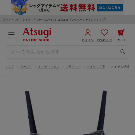
ストッキング・タイツ・インナーのAtsugi公式通販［アツギオンラインショップ］
0
ログイン
お気に入り
カート
3,980円以上のご購入で送料無料
¥0
合計
全国一律330円でお届けします（沖縄県以外）
トップ
カテゴリ
インナーウェア
ブラジャー
ワイヤーブラ
アイテム詳細
カートを見る
ログイン／新規会員登録
WOMEN
MEN
KIDS