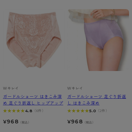
カテゴリから探す
レッグウェア
レッグウエア
レッグウエア
ストッキング
ソックス・靴下
タイツ
ブランドから探す
インナーウェア
インナーウエア
インナーウエア
- 無地ストッキング
クルー・レギュラー丈ソックス
ソックス・靴下
ブラジャー
メンズパンツ
ブラジャー
AZGI
ライフスタイルウェア
ライフスタイルウェア
- 柄ストッキング
スニーカー丈・くるぶし丈ソックス
クルー・レギュラー丈ソックス
商品選びのお手伝い
- ノンワイヤーブラ
ボクサー
ノンワイヤーブラ
ボトムス
ボトムス
アスティーグ
- ショート丈ストッキング
ハイソックス
スニーカー丈・くるぶし丈ソックス
- ワイヤーブラ
トランクス
ワイヤーブラ
トップス
トップス
お悩み別ガードル
クリアビューティアクティブ
ブラジャー特集
ご利用ガイド
- 着圧ストッキング
ハイソックス
- ブラトップ
Tバック・ビキニ
スポーツブラ
ルームウェア・パジャマ
ルームウェア・パジャマ
スゴスト
私に似合う、ストッキング選び
タイツの選び方
- パンティ部レスストッキング
スクールソックス
ショーツ
肌着・インナー
ショーツ
はじめての方へ
アクティブ・スポーツ
フェイクタイツ
Wキレイ
Wキレイ
タイツ
- レギュラーショーツ
レギュラーショーツ
よくある質問（FAQ）
- スポーツブラ
hotto comfort
ガードルショーツ はきこみ深
ガードルショーツ 足ぐり折返
め 足ぐり折返し ヒップアップ
し はきこみ深め
- 無地タイツ
- サニタリーショーツ
サニタリーショーツ
サイズ表
- スポーツトップス
Atsugi COLORS
★★★★★
★★★★★
★★★★★
★★★★★
4.8
5.0
（6件）
（2件）
- 柄タイツ
- ガードル・補正ショーツ
ボクサー
お支払い方法について
- スポーツボトムス
BT
968
968
¥
¥
（税込）
（税込）
- ひざ下丈タイツ
肌着・インナー
配送方法について
雑貨・小物
スクールタイム