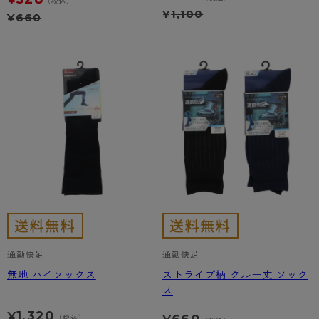
（税込）
¥
1,100
¥
660
通勤快足
通勤快足
無地 ハイソックス
ストライプ柄 クルー丈 ソック
ス
1,320
¥
（税込）