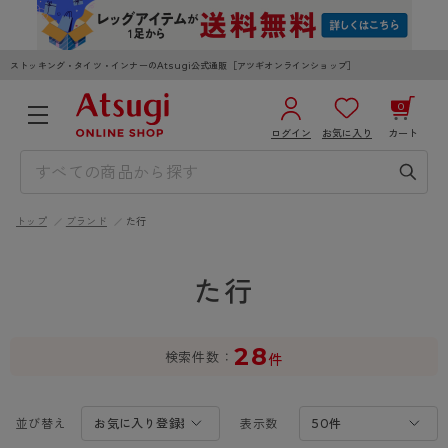
ストッキング・タイツ・インナーのAtsugi公式通販［アツギオンラインショップ］
0
ログイン
お気に入り
カート
3,980円以上のご購入で送料無料
¥0
合計
全国一律330円でお届けします（沖縄県以外）
トップ
ブランド
た行
カートを見る
ログイン／新規会員登録
た行
28
検索件数
件
WOMEN
MEN
KIDS
並び替え
表示数