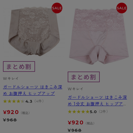
- 着圧タイツ
- 長袖（七分袖以上）
返品・交換について
みんなの、みんなの。
ソックス・靴下
- タンクトップ
お問い合わせについて
CLINICAL
レギンス・スパッツ
- カップ付きインナー
ハイジュニ
Wキレイ
ガードルショーツ はきこみ深
Wキレイ
め お腹押え ヒップアップ
ガードルショーツ はきこみ深
★★★★★
★★★★★
4.3
（4件）
め 1分丈 お腹押え ヒップアッ
プ
920
★★★★★
★★★★★
5.0
（2件）
¥
（税込）
¥
968
920
¥
（税込）
¥
968