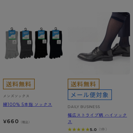
メンズソックス
綿100% 5本指 ソックス
DAILY BUSINESS
幅広ストライプ柄 ハイソック
660
¥
ス
（税込）
★★★★★
★★★★★
5.0
（1件）