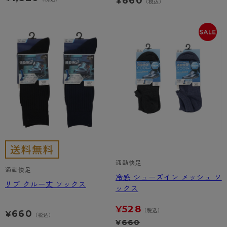
660
¥
（税込）
通勤快足
通勤快足
冷感 シューズイン メッシュ ソ
リブ クルー丈 ソックス
ックス
528
¥
（税込）
660
¥
（税込）
¥
660