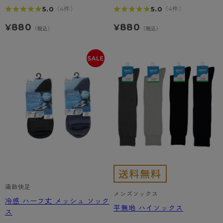
★★★★★
★★★★★
★★★★★
★★★★★
5.0
5.0
（4件）
（4件）
880
880
¥
¥
（税込）
（税込）
通勤快足
メンズソックス
冷感 ハーフ丈 メッシュ ソック
平無地 ハイソックス
ス